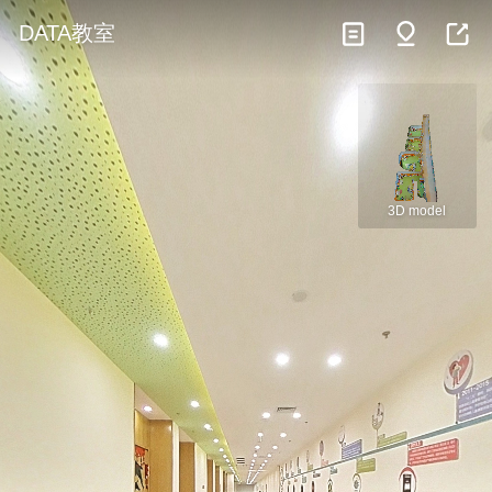
DATA教室
3D model